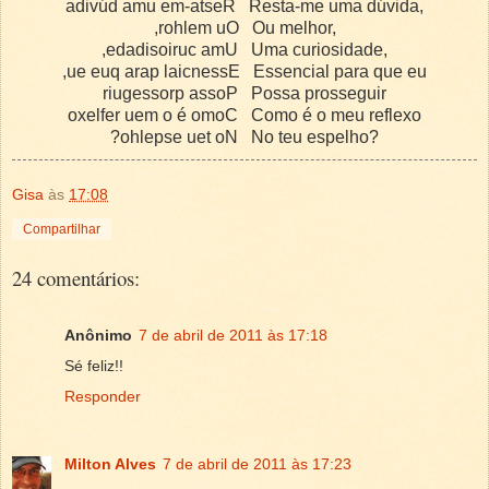
adivúd amu em-atseR Resta-me uma dúvida,
,rohlem uO Ou melhor,
,edadisoiruc amU Uma curiosidade,
,ue euq arap laicnessE Essencial para que eu
riugessorp assoP Possa prosseguir
oxelfer uem o é omoC Como é o meu reflexo
?ohlepse uet oN No teu espelho?
Gisa
às
17:08
Compartilhar
24 comentários:
Anônimo
7 de abril de 2011 às 17:18
Sé feliz!!
Responder
Milton Alves
7 de abril de 2011 às 17:23