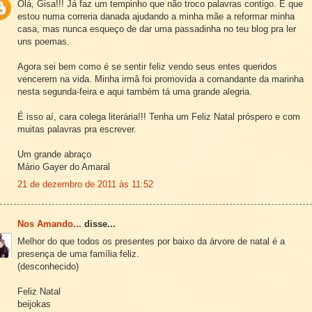
Olá, Gisa!!! Já faz um tempinho que não troco palavras contigo. É que
estou numa correria danada ajudando a minha mãe a reformar minha
casa, mas nunca esqueço de dar uma passadinha no teu blog pra ler
uns poemas.
Agora sei bem como é se sentir feliz vendo seus entes queridos
vencerem na vida. Minha irmâ foi promovida a comandante da marinha
nesta segunda-feira e aqui também tá uma grande alegria.
É isso aí, cara colega literária!!! Tenha um Feliz Natal próspero e com
muitas palavras pra escrever.
Um grande abraço
Mário Gayer do Amaral
21 de dezembro de 2011 às 11:52
Nos Amando...
disse...
Melhor do que todos os presentes por baixo da árvore de natal é a
presença de uma família feliz.
(desconhecido)
Feliz Natal
beijokas