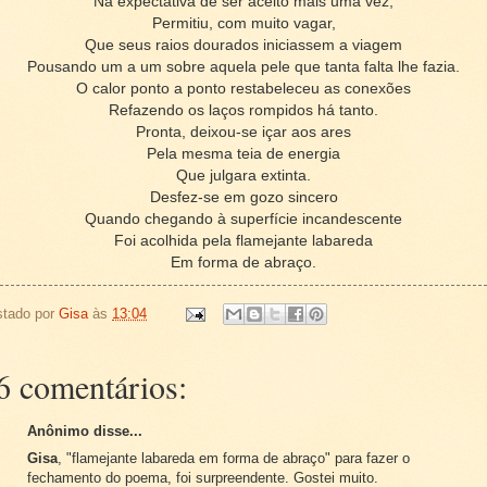
Na expectativa de ser aceito mais uma vez,
Permitiu, com muito vagar,
Que seus raios dourados iniciassem a viagem
Pousando um a um sobre aquela pele que tanta falta lhe fazia.
O calor ponto a ponto restabeleceu as conexões
Refazendo os laços rompidos há tanto.
Pronta, deixou-se içar aos ares
Pela mesma teia de energia
Que julgara extinta.
Desfez-se em gozo sincero
Quando chegando à superfície incandescente
Foi acolhida pela flamejante labareda
Em forma de abraço.
stado por
Gisa
às
13:04
6 comentários:
Anônimo disse...
Gisa
, "flamejante labareda em forma de abraço" para fazer o
fechamento do poema, foi surpreendente. Gostei muito.