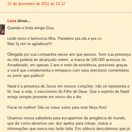
21 de dezembro de 2011 às 14:12
Lena
disse...
Querida e linda amiga Gisa,
Lindo texto e belíssima filha. Parabéns pra ela e pra vc.
Mas hj vim te agradecer!!!
Obrigada por sua companhia nesse ano que passou. Sem sua presença
eu não poderia ter alcançado ontem, a marca de 100.000 acessos no
Amadeirado, em apenas 1 ano e meio de existência, possíveis graças
a você que complementa e enriquece com seus preciosos comentários
os posts que publico!
Natal é a presença de Jesus em nossos corações, não só representa a
fé, mas a vida, o nascimento do Filho de Deus. Que o espírito de Natal
esteja sempre presente em nosso dia a dia.
Focar no melhor! São os meus votos para este Novo Ano!
Usarmos nossa sabedoria para escaparmos da arrogância do mundo,
que diz como devemos ser; dos apelos para coisas, status e
informações que nunca nos farão falta. Em silêncio descobrimos que já