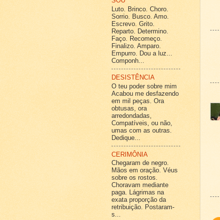
SOU
Luto. Brinco. Choro.
Sorrio. Busco. Amo.
Escrevo. Grito.
Reparto. Determino.
Faço. Recomeço.
Finalizo. Amparo.
Empurro. Dou a luz...
Componh...
DESISTÊNCIA
O teu poder sobre mim
Acabou me desfazendo
em mil peças. Ora
obtusas, ora
arredondadas,
Compatíveis, ou não,
umas com as outras.
Dedique...
CERIMÔNIA
Chegaram de negro.
Mãos em oração. Véus
sobre os rostos.
Choravam mediante
paga. Lágrimas na
exata proporção da
retribuição. Postaram-
s...