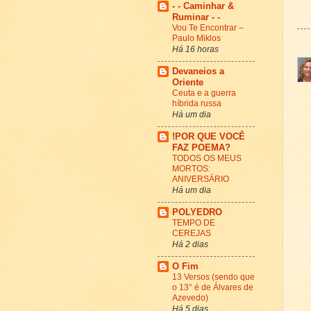
- - Caminhar &
Ruminar - -
Vou Te Encontrar –
Paulo Miklos
Há 16 horas
Devaneios a
Oriente
Ceuta e a guerra
híbrida russa
Há um dia
!POR QUE VOCÊ
FAZ POEMA?
TODOS OS MEUS
MORTOS:
ANIVERSÁRIO
Há um dia
POLYEDRO
TEMPO DE
CEREJAS
Há 2 dias
O Fim
13 Versos (sendo que
o 13° é de Álvares de
Azevedo)
Há 5 dias