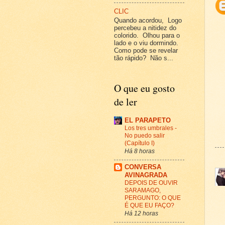
CLIC
Quando acordou, Logo
percebeu a nitidez do
colorido. Olhou para o
lado e o viu dormindo.
Como pode se revelar
tão rápido? Não s...
O que eu gosto
de ler
EL PARAPETO
Los tres umbrales -
No puedo salir
(Capítulo I)
Há 8 horas
CONVERSA
AVINAGRADA
DEPOIS DE OUVIR
SARAMAGO,
PERGUNTO: O QUE
É QUE EU FAÇO?
Há 12 horas