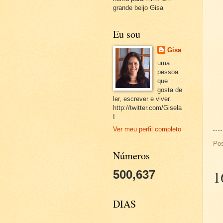
grande beijo Gisa
Eu sou
Gisa
uma
pessoa
que
gosta de
ler, escrever e viver.
http://twitter.com/Gisela
I
Ver meu perfil completo
Po
Números
1
500,637
DIAS