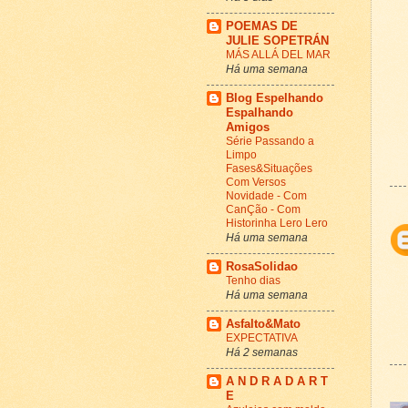
POEMAS DE
JULIE SOPETRÁN
MÁS ALLÁ DEL MAR
Há uma semana
Blog Espelhando
Espalhando
Amigos
Série Passando a
Limpo
Fases&Situações
Com Versos
Novidade - Com
CanÇão - Com
Historinha Lero Lero
Há uma semana
RosaSolidao
Tenho dias
Há uma semana
Asfalto&Mato
EXPECTATIVA
Há 2 semanas
A N D R A D A R T
E